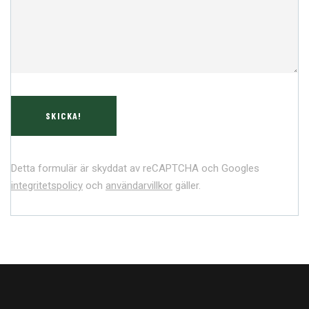
Detta formulär är skyddat av reCAPTCHA och Googles
integritetspolicy
och
användarvillkor
gäller.