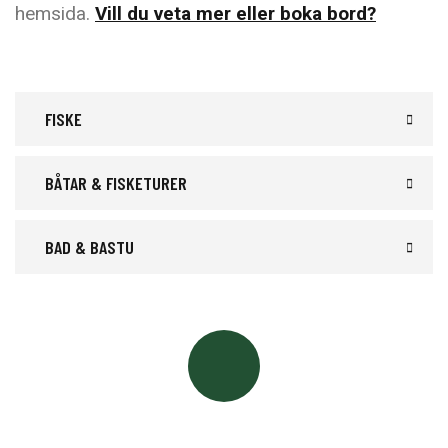
hemsida.
Vill du veta mer eller boka bord?
Vi oldar egna grönsaker och kryddor till
Riktiga smörgåsbord på Ryda
Gårdsrestaurangen med utsikt över ängen
Ryda Gårdsrestaurang
Utplats på framsidan
Gårdsrestaurangen
gårdsrestaurangen
Gårdsrestaurang
FISKE
BÅTAR & FISKETURER
BAD & BASTU
VILL DU BOKA BORD?