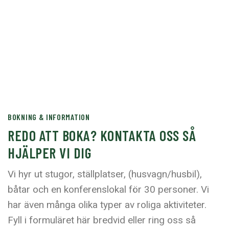
Ring oss eller mejla
+46 70 626 69 92
BOKNING & INFORMATION
REDO ATT BOKA? KONTAKTA OSS SÅ
HJÄLPER VI DIG
Vi hyr ut stugor, ställplatser, (husvagn/husbil),
båtar och en konferenslokal för 30 personer. Vi
har även många olika typer av roliga aktiviteter.
Fyll i formuläret här bredvid eller ring oss så