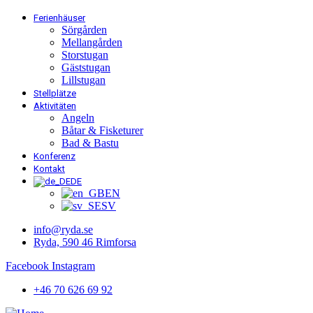
Ferienhäuser
Sörgården
Mellangården
Storstugan
Gäststugan
Lillstugan
Stellplätze
Aktivitäten
Angeln
Båtar & Fisketurer
Bad & Bastu
Konferenz
Kontakt
DE
EN
SV
info@ryda.se
Ryda, 590 46 Rimforsa
Facebook
Instagram
+46 70 626 69 92