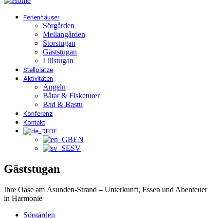
Ferienhäuser
Sörgården
Mellangården
Storstugan
Gäststugan
Lillstugan
Stellplätze
Aktivitäten
Angeln
Båtar & Fisketurer
Bad & Bastu
Konferenz
Kontakt
DE
EN
SV
Gäststugan
Ihre Oase am Åsunden-Strand – Unterkunft, Essen und Abenteuer
in Harmonie
Sörgården