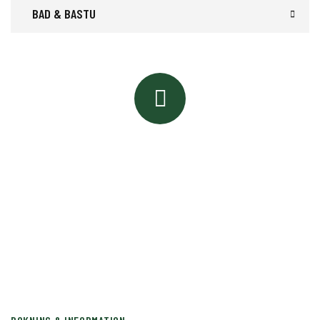
BAD & BASTU
INTRESSERAD AV ATT BOKA AKTIVITET?
Ring oss eller mejla
+46 70 626 69 92