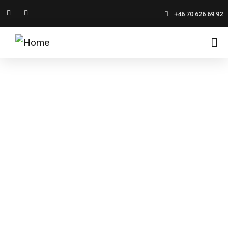
+46 70 626 69 92
AKTIVITETER
Aktiviteter på Ryda Gård – Upplev Natur och Äventyr
vid Åsunden