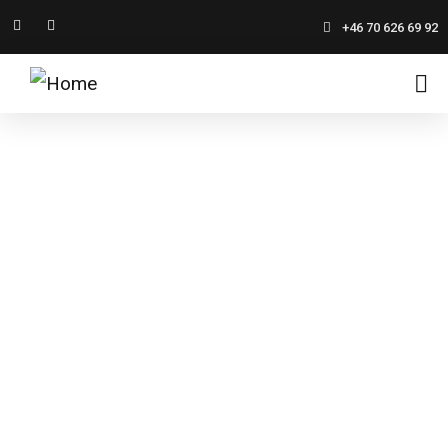
+46 70 626 69 92
STÄLLPLATSER
Din oas vid Åsundens strand – boende, mat och
äventyr i harmoni