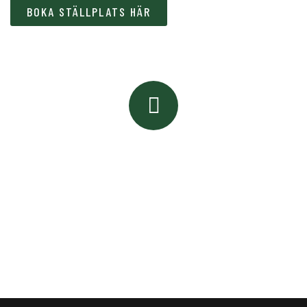
BOKA STÄLLPLATS HÄR
BOKNING & INFORMATION
Ring oss eller boka direkt
+46 70 626 69 92