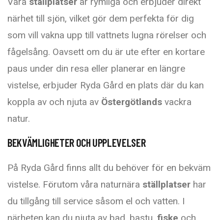
Våra
ställplatser
är rymliga och erbjuder direkt
närhet till sjön, vilket gör dem perfekta för dig
som vill vakna upp till vattnets lugna rörelser och
fågelsång. Oavsett om du är ute efter en kortare
paus under din resa eller planerar en längre
vistelse, erbjuder Ryda Gård en plats där du kan
koppla av och njuta av
Östergötlands
vackra
natur.
BEKVÄMLIGHETER OCH UPPLEVELSER
På Ryda Gård finns allt du behöver för en bekväm
vistelse. Förutom våra naturnära
ställplatser
har
du tillgång till service såsom el och vatten. I
närheten kan du njuta av bad, bastu,
fiske
och