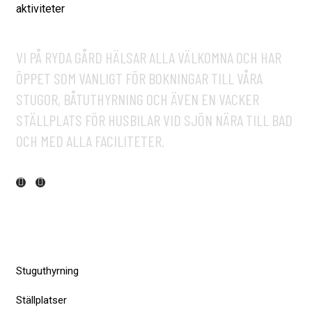
VI PÅ RYDA GÅRD HÄLSAR ALLA VÄLKOMNA OCH HAR
ÖPPET SOM VANLIGT FÖR BOKNINGAR TILL VÅRA
STUGOR, BÅTUTHYRNING OCH ÄVEN EN VACKER
STÄLLPLATS FÖR HUSBILAR VID SJÖN NÄRA TILL BAD
OCH MED ALLA FACILITETER.
SNABBMENY
Stuguthyrning
Ställplatser