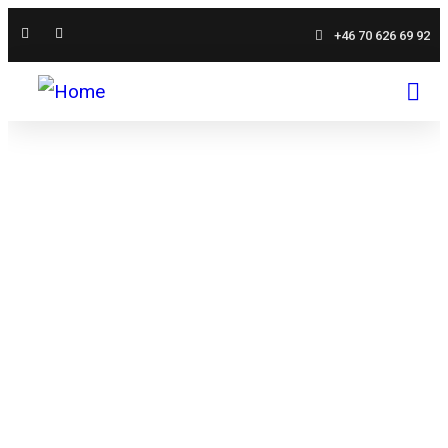
+46 70 626 69 92
STORSTUGAN
Din oas vid Åsundens strand – boende, mat och
äventyr i harmoni