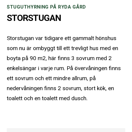
STUGUTHYRNING PÅ RYDA GÅRD
STORSTUGAN
Storstugan var tidigare ett gammalt hönshus
som nu är ombyggt till ett trevligt hus med en
boyta på 90 m2, här finns 3 sovrum med 2
enkelsängar i varje rum. På övervåningen finns
ett sovrum och ett mindre allrum, på
nedervåningen finns 2 sovrum, stort kök, en
toalett och en toalett med dusch.
Rum på nedanvåningen med två sängar
Rum på nedanvåningen med två sängar
Allrum på övervåningen med TV
Kök med hög standard
Stor terass
Badrum