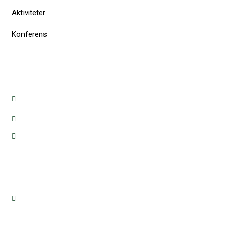
Aktiviteter
Konferens
BOKNING & INFORMATION
info@ryda.se
+46 70 626 69 92
+46 70 866 46 63
HITTA HIT
Ryda, 590 46, Rimforsa