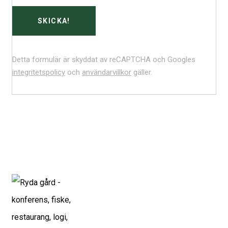
Detta formulär är skyddat av reCAPTCHA och Googles
integritetspolicy
och
användarvillkor
gäller.