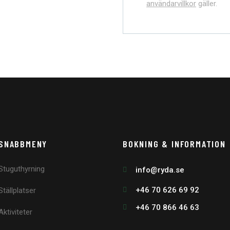
användarvillkor
gäller.
SNABBMENY
BOKNING & INFORMATION
Stuguthyrning
info@ryda.se
+46 70 626 69 92
Ställplatser
+46 70 866 46 63
Aktiviteter