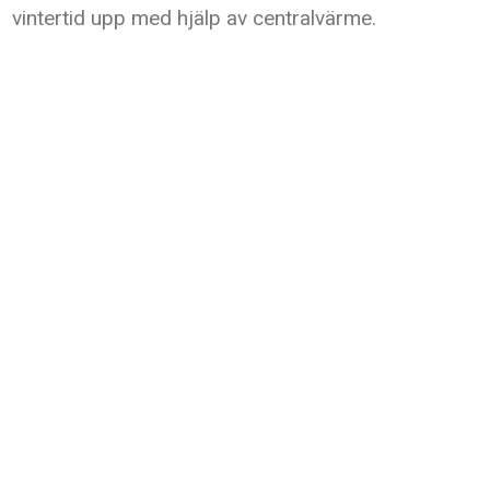
vintertid upp med hjälp av centralvärme.
Mot sjön finns en stor altan del
Fullt utrustat kök med di
Stort allrum med tv o
Badrummet på 
Stort rum me
Rum med t
Mellan