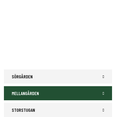
Din oas vid Åsundens strand – boende, mat och ä
SÖRGÅRDEN
MELLANGÅRDEN
STORSTUGAN