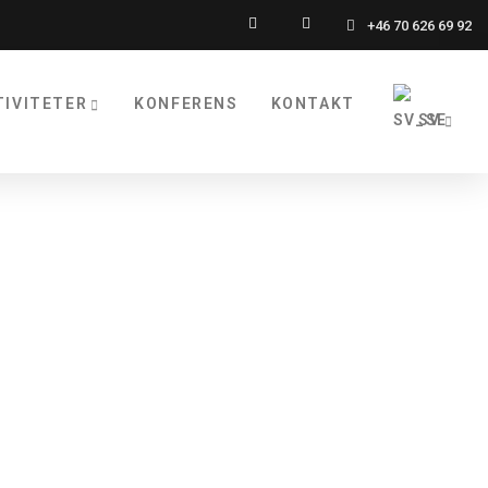
+46 70 626 69 92
TIVITETER
KONFERENS
KONTAKT
SV