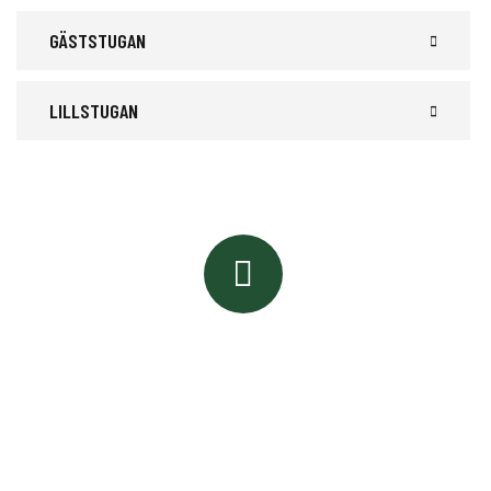
GÄSTSTUGAN
LILLSTUGAN
BOKNING & INFORMATION
Ring oss eller mejla
+46 70 626 69 92